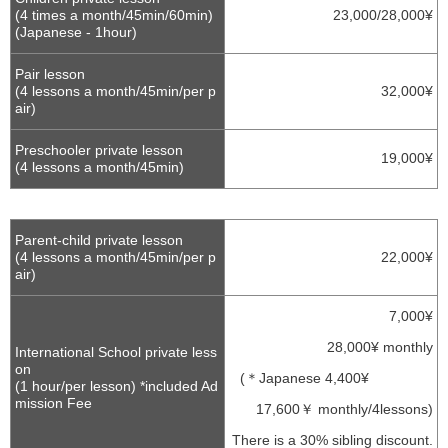
(4 times a month/45min/60min)
23,000/28,000¥
(Japanese - 1hour)
Pair lesson
(4 lessons a month/45min/per p
32,000¥
air)
Preschooler private lesson
19,000¥
(4 lessons a month/45min)
Parent-child private lesson
(4 lessons a month/45min/per p
22,000¥
air)
7,000¥
28,000¥ monthly
International School private less
on
(＊Japanese 4,400¥
(1 hour/per lesson) *included Ad
mission Fee
17,600￥ monthly/4lessons)
There is a 30% sibling discount.