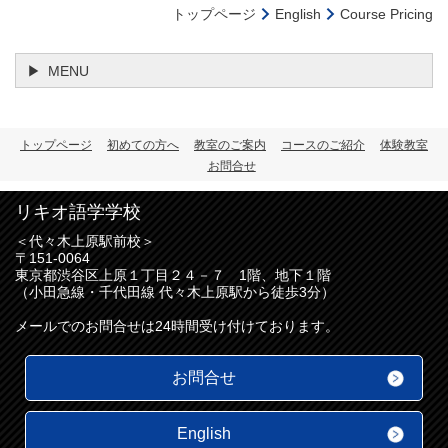
トップページ
English
Course Pricing
MENU
トップページ
初めての方へ
教室のご案内
コースのご紹介
体験教室
お問合せ
リキオ語学学校
＜代々木上原駅前校＞
〒151-0064
東京都渋谷区上原
１丁目２４－７ 1階、地下１階
（小田急線・千代田線 代々木上原駅から徒歩3分）
メールでのお問合せは24時間受け付けております。
お問合せ
English