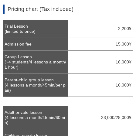
Pricing chart (Tax included)
Trial Lesson
2,200¥
(limited to once)
Admission fee
15,000¥
Group Lesson
(~4 students/4 lessons a month/
16,000¥
1 hour)
Parent-child group lesson
(4 lessons a month/45min/per p
16,000¥
air)
Adult private lesson
(4 lessons a month/45min/60mi
23,000/28,000¥
n)
Children private lesson