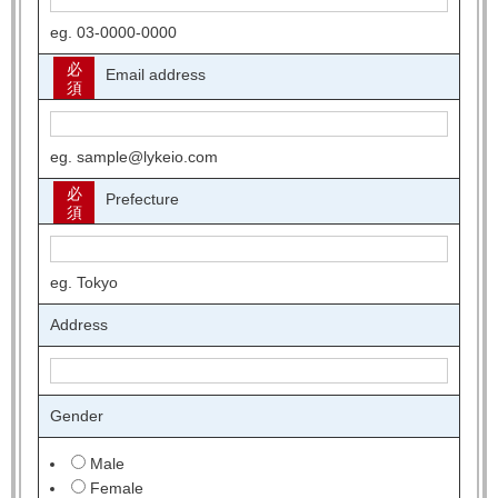
eg. 03-0000-0000
必
Email address
須
eg. sample@lykeio.com
必
Prefecture
須
eg. Tokyo
Address
Gender
Male
Female