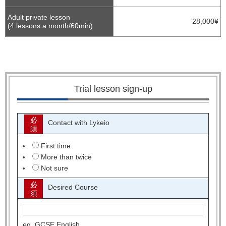
Adult private lesson
28,000¥
(4 lessons a month/60min)
Trial lesson sign-up
必
Contact with Lykeio
須
First time
More than twice
Not sure
必
Desired Course
須
eg. GCSE English